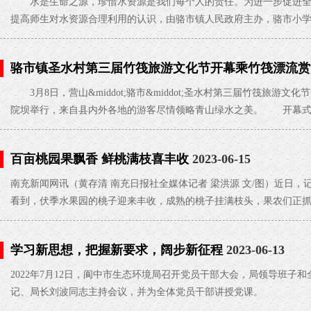
水是生命之源，珍惜水资源是我们每个人的责任。为进一步促进全
提高师生对水资源合理利用的认识，由骆市镇人民政府主办，骆市小学
骆市镇圣水村第三届竹筏旅游文化节开幕乘竹筏漂流赏
3月8日，营山&middot;骆市&middot;圣水村第三届竹筏旅游
院坝举行，来自县内外各地的游客尽情领略青山绿水之美。 开幕式
百亩桃园果飘香 鲜桃满枝喜丰收
2023-06-15
南充新闻网讯（黄存清 南充日报社全媒体记者 梁洪源 文/图）近日
看到，伏季水果园的桃子迎来丰收，成熟的桃子挂满枝头，果农们正
确保蜜桃抢“鲜”上市。
学习新思想，把握新要求，阔步新征程
2023-06-13
2022年7月12日，阆中市生态环境局召开党员干部大会，局领导班子
记、局长刘波同志主持会议，并为全体党员干部讲授党课。