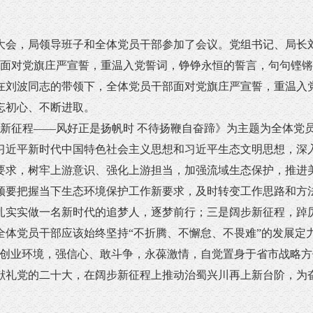
部大会，局领导班子和全体党员干部参加了会议。党组书记、局
对党旗庄严宣誓，重温入党誓词，铮铮永恒的誓言，句句铿锵
在刘波同志的带领下，全体党员干部面对党旗庄严宣誓，重温入
忘初心、不断进取。
征程——风好正是扬帆时 不待扬鞭自奋蹄》为主题为全体党
习近平新时代中国特色社会主义思想和习近平生态文明思想，深
要求，树牢上游意识、强化上游担当，加强流域生态保护，推进
须要把握当下生态环境保护工作新要求，及时转变工作思路和方法
扎实实做一名新时代的追梦人，逐梦前行；三是阔步新征程，踔
体党员干部应该始终坚持“不折腾、不懈怠、不畏难”的发展定力
事创业环境，强信心、敢斗争，永葆激情，自觉置身于省市战略
献礼党的二十大，在阔步新征程上推动治蜀兴川再上新台阶，为