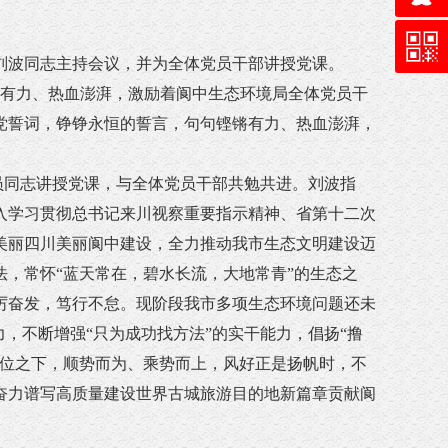
长刘波同志主持会议，并为全体党员干部讲授党课。
有力、热血澎湃，激励着阆中生态环境局全体党员干
党誓词，铮铮永恒的誓言，句句铿锵有力、热血澎湃，
员同志讲授党课，与全体党员干部共勉共进。刘波指
入学习贯彻总书记来川视察重要指示精神、省第十二次
美丽四川美丽阆中建设，全力推动我市生态文明建设迈
，常怀“蓝天常在，碧水长流，大地常青”的生态之
厉奋发，笃行不怠。现阶段我市多项生态环境问题还未
，不断增强“只为成功找方法”的实干能力，倡扬“撸
方位之下，顺势而为、乘势而上，风好正是扬帆时，不
奋力谱写高质量建设世界古城旅游目的地新篇章贡献阆