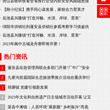
营山县收听收看全省推行企业内部安全风险隐患报
告奖励工作视频会议
【附小纪实】携手同心谋发展，家校合力育英才
岳池县兴隆镇“打造河畅、水清、岸绿、景美”
绵阳市供销社到蓬安县供销社参观考察学习借鉴供
销合作社传统教育基地暨建设工作经验
岳池县兴隆镇“打造河畅、水清、岸绿、景美”
2023年阆中古城龙舟赛即将开赛！
热门资讯
蓬安县应急管理局联合多部门开展“厂中厂”安全
1
生产专项执法行动
九寨沟首届国际生态旅游季推介活动在重庆举行
2
琅琊镇 党建引领新发展
3
2023年文化和自然遗产日主场城市活动开幕 让宝
4
贵文化遗产绽放时代光彩
渠县中滩镇：人居环境“展新颜” 乡村振兴“亮底
5