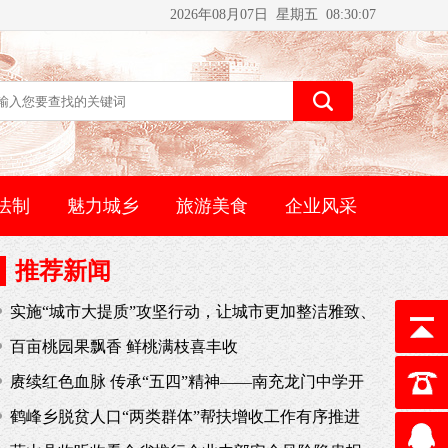
2026年08月07日 星期五 08:30:07
法制
魅力城乡
旅游美食
企业风采
推荐新闻
实施“城市大提质”攻坚行动，让城市更加整洁雅致、
舒适便捷、宜居宜业——蓬安：扮靓城市“颜值” 提升
百亩桃园果飘香 鲜桃满枝喜丰收
城市品质
赓续红色血脉 传承“五四”精神——南充龙门中学开
展五四青年节系列活动
鹤峰乡脱贫人口“两类群体”帮扶增收工作有序推进