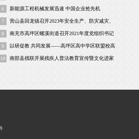
色”
新能源工程机械发展迅速 中国企业抢先机
6
营山县回龙镇召开2023年安全生产、防灾减灾、
7
应急管理工作暨镇安委会第一次全体成员会议
南充市高坪区螺溪街道召开2021年度党组织书记
8
抓基层党建述职评议会
以研促教 共同发展——高坪区高中学区联盟校高
9
一化学联合教研活动在我校举行
南部县残联开展残疾人普法教育宣传暨文化进家
10
庭 “五个一”活动
6号