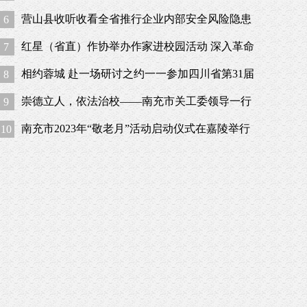
应急管理工作暨镇安委会第一次全体成员会议
营山县收听收看全省推行企业内部安全风险隐患
6
报告奖励工作视频会议
红星（省直）作协举办作家进校园活动 深入革命
7
老区营山县 ——助推百年名校高质量发展
相约蓉城 赴一场研讨之约一一参加四川省第31届
8
小学教育教学改革发展共同体学术研讨
崇德立人，依法治校——南充市关工委领导一行
9
调研指导高坪三中法制教育工作
南充市2023年“敬老月”活动启动仪式在嘉陵举行
10