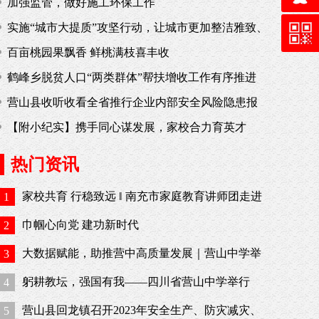
区营山县 ——助推百年名校高质量发展
加强监管，做好施工环保工作
实施“城市大提质”攻坚行动，让城市更加整洁雅致、
舒适便捷、宜居宜业——蓬安：扮靓城市“颜值” 提升
百亩桃园果飘香 鲜桃满枝喜丰收
城市品质
鹤峰乡脱贫人口“两类群体”帮扶增收工作有序推进
营山县收听收看全省推行企业内部安全风险隐患报
告奖励工作视频会议
【附小纪实】携手同心谋发展，家校合力育英才
热门资讯
家校共育 行稳致远 ‖ 南充市家庭教育讲师团走进
1
营山小桥中学校
巾帼心向党 建功新时代
2
大数据赋能，助推营中高质量发展｜营山中学举
3
办首届“数字赋能教育”论坛
躬耕教坛，强国有我——四川省营山中学举行
4
2023年秋季开学典礼暨教师节表彰大会
营山县回龙镇召开2023年安全生产、防灾减灾、
5