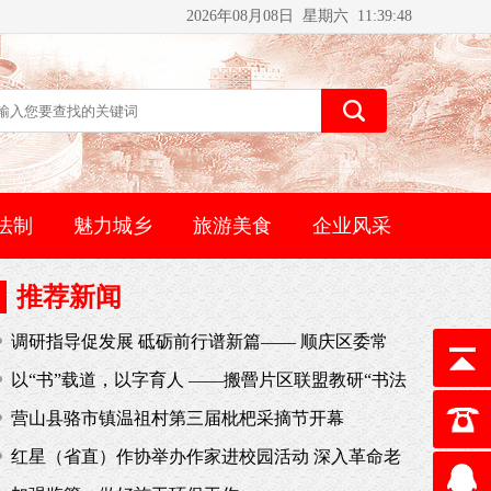
2026年08月08日 星期六 11:39:48
法制
魅力城乡
旅游美食
企业风采
推荐新闻
调研指导促发展 砥砺前行谱新篇—— 顺庆区委常
委、宣传部部长何铮一行莅临府荆小学调研指导工作
以“书”载道，以字育人 ——搬罾片区联盟教研“书法
展示课暨硬笔书法学习心得分享活动”
营山县骆市镇温祖村第三届枇杷采摘节开幕
红星（省直）作协举办作家进校园活动 深入革命老