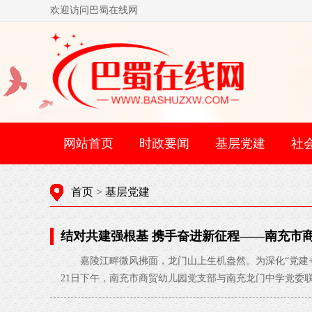
欢迎访问巴蜀在线网
网站首页
时政要闻
基层党建
社
首页
>
基层党建
结对共建强根基 携手奋进新征程——南充市
开展支部共建主题党日活动
2026-05-25
嘉陵江畔微风拂面，龙门山上生机盎然。为深化“党建+
21日下午，南充市商贸幼儿园党支部与南充龙门中学党委联合