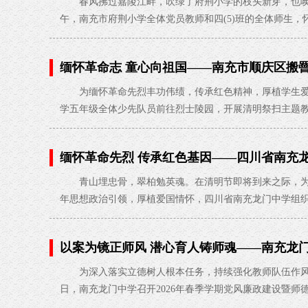
春风拂过嘉陵江畔，吹绿了府荆小学的枝头新芽，也唤醒
午，南充市府荆小学全体党员教师和四(5)班的全体师生
缅怀革命志 童心向祖国——南充市顺庆区搬
2026-04-02
为缅怀革命先烈丰功伟绩，传承红色精神，厚植学生爱国情
学五年级全体少先队员前往烈士陵园，开展清明祭扫主题
缅怀革命先烈 传承红色基因——四川省南充
2026-03-31
青山埋忠骨，翠柏勉英魂。在清明节即将到来之际，为
年思想政治引领，厚植爱国情怀，四川省南充龙门中学组
以案为镜正师风 潜心育人铸师魂——南充龙门
设暨师德师风警示教育大会
2026-03-21
为深入落实立德树人根本任务，持续强化教师队伍作风建
日，南充龙门中学召开2026年春季学期党风廉政建设暨师