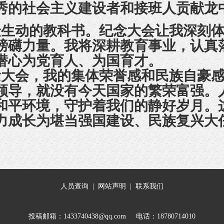
秀的社会主义建设者和接班人
贡献
龙
最生动的教科书。
纪念大会让我
深刻
磅礴力量。
我将
深耕教育事业，认真
潜心为党育人、为国育才。
大会，我的集体荣誉感和民族自豪感
领导，就没有今天国家的繁荣富强。
和平环境，守护着我们的静好岁月。
力成长为堪当强国建设、民族复兴大
人员查询
|
网站声明
|
联系我们
投稿邮箱：1433740438@qq.com 电话：18780714010