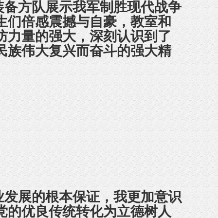
装备方队展示我军制胜现代战争
生
们
倍感震撼与自豪，
教室和
防力量
的强大
，
深刻认识到了
民族伟大复兴而奋斗的强大精
业发展的根本保证
，
我更加意识
党的优良传统转化为立德树人