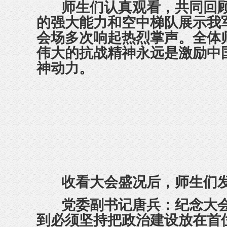
师生们
认真
观看，共同回
的强大能力和空中梯队展示我
会场多次响起热烈掌声。
全体
伟大的抗战精神永远是激励中
神动力
。
收看大会盛况后，
师生们
党委副书记
唐兵：
纪念大
到必须坚持把政治建设放在首