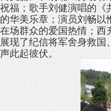
祝福；歌手刘健演唱的《
的华美乐章；演员刘畅以
在场群众的爱国热情；西
展现了纪信将军舍身救国
声此起彼伏。