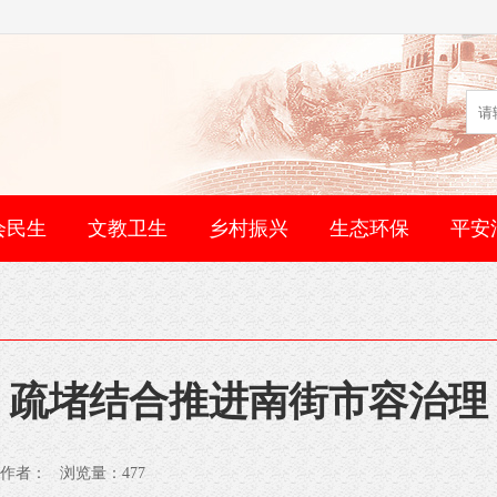
会民生
文教卫生
乡村振兴
生态环保
平安
疏堵结合推进南街市容治理
法局 作者： 浏览量：
477